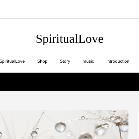
SpiritualLove
SpiritualLove
Shop
Story
music
introduction
が愛