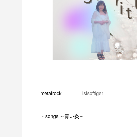
metalrock
isisoftiger
・songs ～青い炎～