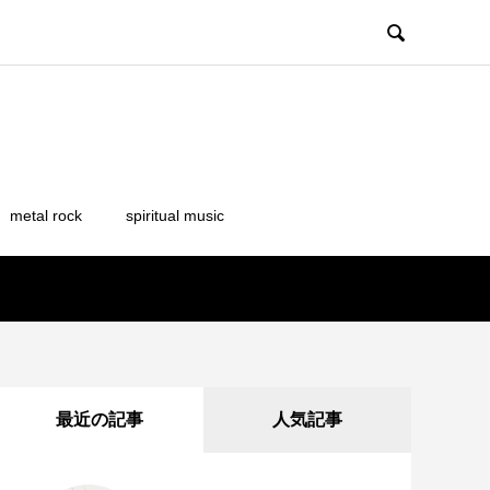

metal rock
spiritual music
最近の記事
人気記事