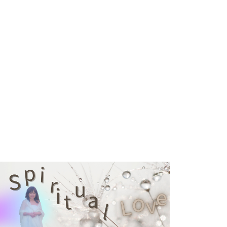
へ
～
音
色
が
愛
i
n
tr
o
d
u
c
ti
o
n